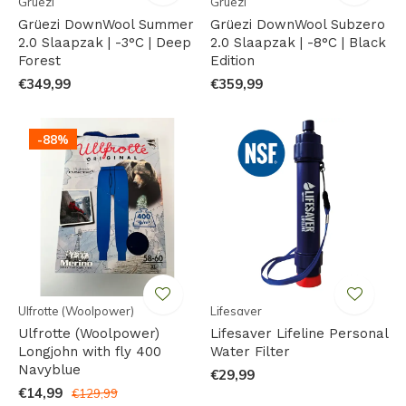
Grüezi
Grüezi
Grüezi DownWool Summer
Grüezi DownWool Subzero
2.0 Slaapzak | -3°C | Deep
2.0 Slaapzak | -8°C | Black
Forest
Edition
€349,99
€359,99
-88%
Ulfrotte (Woolpower)
Lifesaver
Ulfrotte (Woolpower)
Lifesaver Lifeline Personal
Longjohn with fly 400
Water Filter
Navyblue
€29,99
€14,99
€129,99