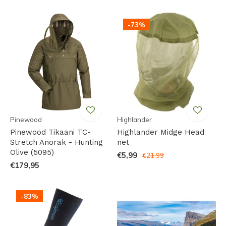
-73%
Pinewood
Highlander
Pinewood Tikaani TC-
Highlander Midge Head
Stretch Anorak - Hunting
net
Olive (5095)
€5,99
€21,99
€179,95
-83%