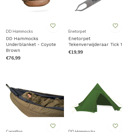
DD Hammocks
Enetorpet
DD Hammocks
Enetorpet
Underblanket - Coyote
Tekenverwijderaar Tick 1
Brown
€19,99
€76,99
Carinthia
DD Hammocks