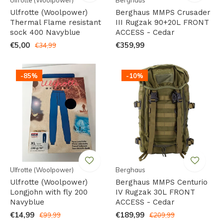
Ulfrotte (Woolpower)
Berghaus
Ulfrotte (Woolpower)
Berghaus MMPS Crusader
Thermal Flame resistant
III Rugzak 90+20L FRONT
sock 400 Navyblue
ACCESS - Cedar
€5,00
€359,99
€34,99
-85%
-10%
Ulfrotte (Woolpower)
Berghaus
Ulfrotte (Woolpower)
Berghaus MMPS Centurio
Longjohn with fly 200
IV Rugzak 30L FRONT
Navyblue
ACCESS - Cedar
€14,99
€189,99
€99,99
€209,99