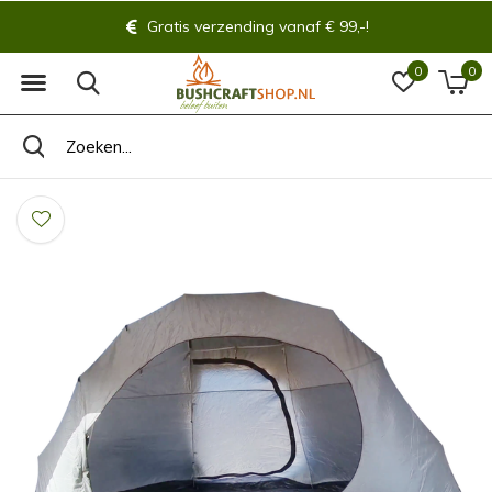
Gratis verzending vanaf € 99,-!
0
0