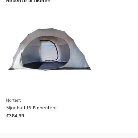
Recente artikelen
openzetten zonder last te hebben van muggen
Ook zijn kun je d.m.v. een luik de condensatie
tegengaan in de binnentent
Nortent
Mjodhall 16 Binnentent
€384,99