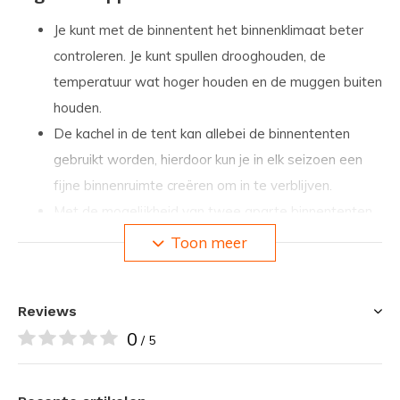
Je kunt met de binnentent het binnenklimaat beter
controleren. Je kunt spullen drooghouden, de
temperatuur wat hoger houden en de muggen buiten
houden.
De kachel in de tent kan allebei de binnententen
gebruikt worden, hierdoor kun je in elk seizoen een
fijne binnenruimte creëren om in te verblijven.
Met de mogelijkheid van twee aparte binnententen
kun je twee aparte (slaap)plekken maken
Toon meer
Om ervoor te zorgen dat je zoveel mogelijk voor
ventilatie kunt krijgt, zijn er zowel voor- als achter in
Reviews
een extra ingang/opening met YKK ritsen. Hier zit
0
ook muggengaas in verwerkt. Op koude dagen kun je
/ 5
alles dichtdoen waardoor je de warmte wat beter
vasthoudt en op warme dagen kun je het