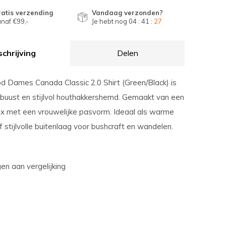
atis verzending
Vandaag verzonden?
naf €99,-
Je hebt nog
04 : 41 :
26
chrijving
Delen
 Dames Canada Classic 2.0 Shirt (Green/Black) is
buust en stijlvol houthakkershemd. Gemaakt van een
x met een vrouwelijke pasvorm. Ideaal als warme
 stijlvolle buitenlaag voor bushcraft en wandelen.
n aan vergelijking