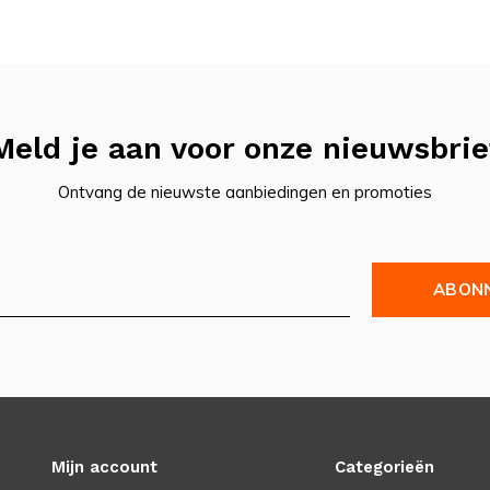
orgt voor een authentieke uitstraling die
Meld je aan voor onze nieuwsbrie
s Fit)
Ontvang de nieuwste aanbiedingen en promoties
ABON
 geluidsarm materiaal
Mijn account
Categorieën
e en manchetten