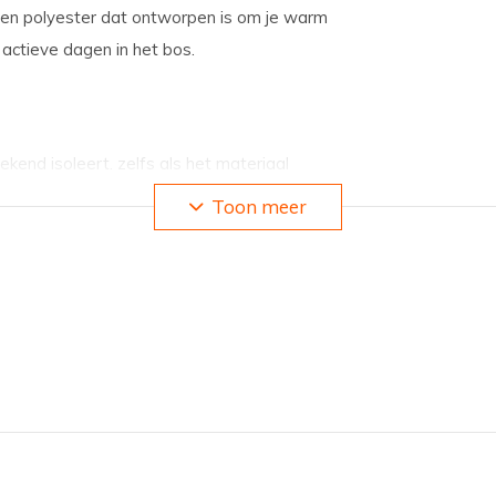
 en polyester dat ontworpen is om je warm
 actieve dagen in het bos.
kend isoleert, zelfs als het materiaal
Toon meer
mfortabel aan op de huid en prikt niet, in
 die voldoende ruimte biedt voor beweging
e opbergruimte voor kleine benodigdheden