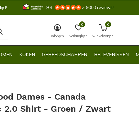
ijd!
9.4
> 9000 reviews!
0
0
inloggen
verlanglijst
winkelwagen
OMEN
KOKEN
GEREEDSCHAPPEN
BELEVENISSEN
M
ood Dames - Canada
c 2.0 Shirt - Groen / Zwart
0)