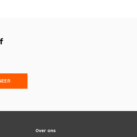
f
NEER
Over ons