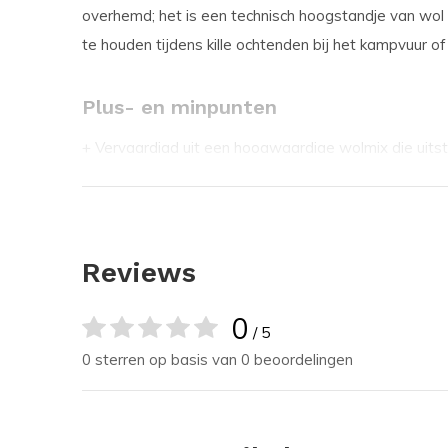
overhemd; het is een technisch hoogstandje van wol
te houden tijdens kille ochtenden bij het kampvuur of
Plus- en minpunten
+
Vervaardigd uit een hoogwaardige wolmix die uitste
vochtig is geworden.
+
De zachte, geborstelde binnenzijde voelt heerlijk co
tegenstelling tot traditionele pure wol.
Reviews
+
Voorzien van een flatterende, vrouwelijke pasvorm
0
/ 5
zonder te "zakkerig" aan te voelen.
0 sterren op basis van 0 beoordelingen
+
Dubbele borstzakken met drukknopen bieden veilig
zoals een firesteel, aansteker of kompas.