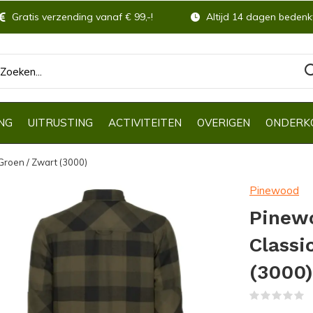
Gratis verzending vanaf € 99,-!
Altijd 14 dagen bedenkt
NG
UITRUSTING
ACTIVITEITEN
OVERIGEN
ONDERK
Groen / Zwart (3000)
Pinewood
Pinew
Classi
(3000)
(