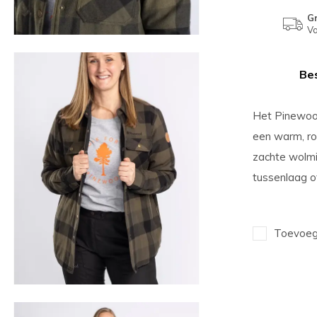
Gr
Va
Bes
Het Pinewood
een warm, ro
zachte wolmi
tussenlaag of
Toevoege