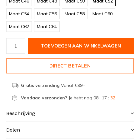
Maat C46
Maat C48
Maat C50
Maat C52
Maat C54
Maat C56
Maat C58
Maat C60
Maat C62
Maat C64
TOEVOEGEN AAN WINKELWAGEN
DIRECT BETALEN
Gratis verzending
Vanaf €99,-
Vandaag verzonden?
Je hebt nog
08 : 17 :
32
Beschrijving
Delen