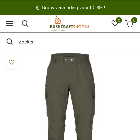
Gratis verzending vanaf € 99,-!
0
0