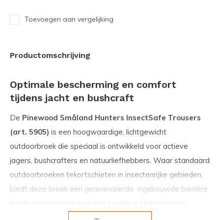
Toevoegen aan vergelijking
Productomschrijving
Optimale bescherming en comfort
tijdens jacht en bushcraft
De
Pinewood Småland Hunters InsectSafe Trousers
(art. 5905)
is een hoogwaardige, lichtgewicht
outdoorbroek die speciaal is ontwikkeld voor actieve
jagers, bushcrafters en natuurliefhebbers. Waar standaard
outdoorbroeken tekortschieten in insectenrijke gebieden,
biedt deze broek een geavanceerde, ingebouwde barrière
tegen ongewenste insecten zonder in te leveren op
bewegingsvrijheid of ademend vermogen.