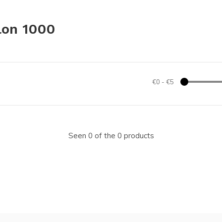
lon 1000
€0
-
€5
Seen 0 of the 0 products