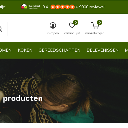
ijd!
9.4
> 9000 reviews!
0
0
inloggen
verlanglijst
winkelwagen
OMEN
KOKEN
GEREEDSCHAPPEN
BELEVENISSEN
M
r producten