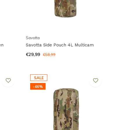
Savotta
en
Savotta Side Pouch 4L Multicam
€29,99
€58,99
SALE
-46%