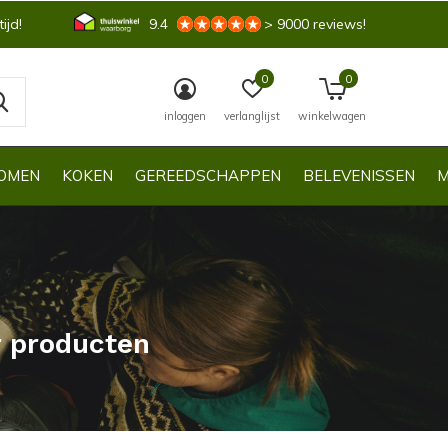
ijd!
9.4
> 9000 reviews!
0
0
inloggen
verlanglijst
winkelwagen
OMEN
KOKEN
GEREEDSCHAPPEN
BELEVENISSEN
M
r producten