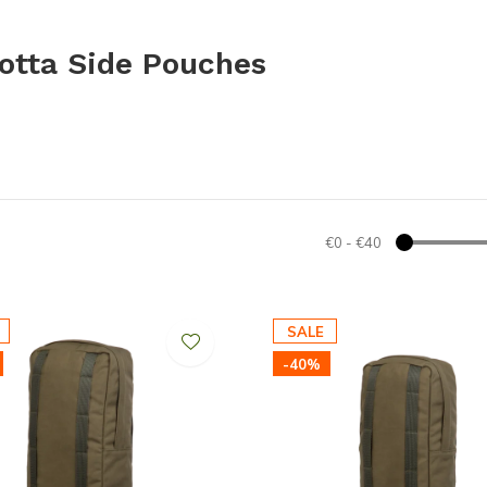
otta Side Pouches
€0
-
€40
SALE
-40%