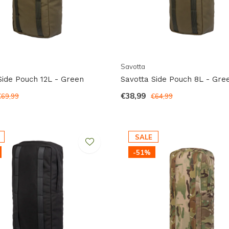
Savotta
Side Pouch 12L - Green
Savotta Side Pouch 8L - Gre
€38,99
€69,99
€64,99
SALE
-51%