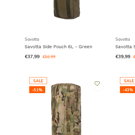
Savotta
Savotta
Savotta Side Pouch 6L - Green
Savotta 
€37,99
€39,99
€56,99
SALE
SALE
-51%
-43%