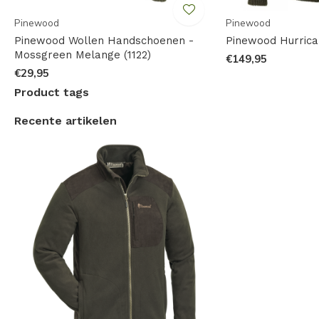
welke maat je wilt bestellen? Bestel twee of meer maten
en maak gebruik van gratis retournatie als je één maat
Pinewood
Pinewood
Pinewood Wollen Handschoenen -
Pinewood Hurrica
houdt.
Neem hiervoor contact op met de klantenservice.
Mossgreen Melange (1122)
€149,95
€29,95
Product tags
Recente artikelen