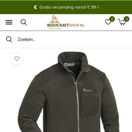
Gratis verzending vanaf € 99,-!
0
0