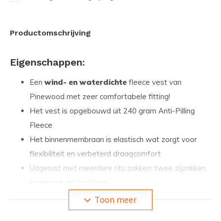
Productomschrijving
Eigenschappen:
Een
wind- en waterdichte
fleece vest van
Pinewood met zeer comfortabele fitting!
Het vest is opgebouwd uit 240 gram Anti-Pilling
Fleece
Het binnenmembraan is elastisch wat zorgt voor
flexibiliteit en verbeterd draagcomfort
Uitgerust met meerdere rits zakken: twee zijzakken,
binnenzak, en borstzak
De borstzak heeft ook een opening voor
Toon meer
draden/antenne