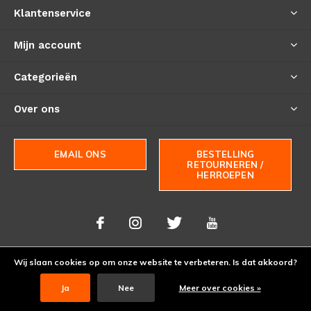
Klantenservice
Mijn account
Categorieën
Over ons
EMAIL ONS
BESTELLING
RETOURNEREN /
HERROEPEN
Wij slaan cookies op om onze website te verbeteren. Is dat akkoord?
© Copyright
2026
- Theme By
DMWS
-
RSS-feed
Ja
Nee
Meer over cookies »
Bushcraftshop BV
9.5
/
10
-
>9000
Reviews @
Kiyoh - Thuiswinkel Waarborg