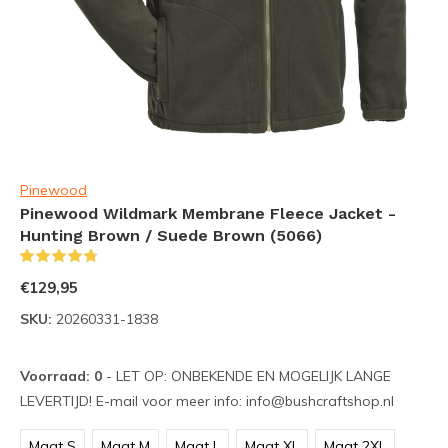
Pinewood
Pinewood Wildmark Membrane Fleece Jacket -
Hunting Brown / Suede Brown (5066)
(13)
€129,95
SKU:
20260331-1838
Voorraad: 0
- LET OP: ONBEKENDE EN MOGELIJK LANGE
LEVERTIJD! E-mail voor meer info:
info@bushcraftshop.nl
Maat S
Maat M
Maat L
Maat XL
Maat 2XL