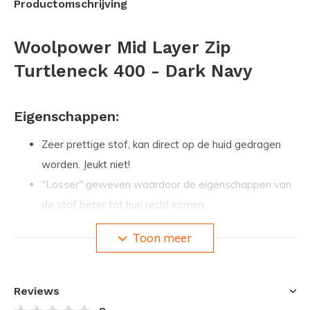
Productomschrijving
Woolpower Mid Layer Zip
Turtleneck 400 - Dark Navy
Eigenschappen:
Zeer prettige stof, kan direct op de huid gedragen
worden. Jeukt niet!
"Losser" geweven waardoor de eigenschappen van
de stof beter tot hun recht komen
Anti-bacteriële werking, voorkomt geurtjes zelfs na
Toon meer
een week intensief gebruik
Stof voelt pas klam aan wanneer het 30% van eigen
gewicht aan water opgezogen heeft
Reviews
Stof voelt warm en prettig wanneer het (volkomen)