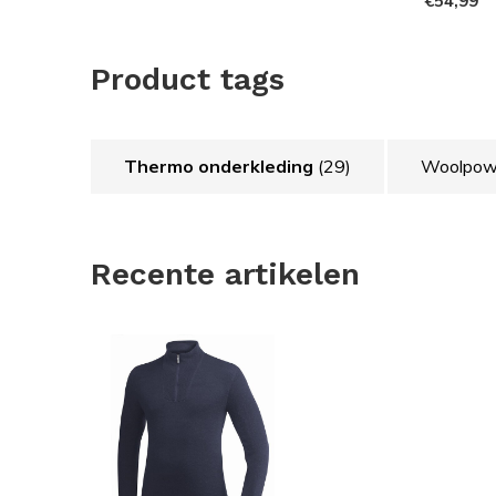
€54,99
absorptiewarmte. Ullfrotté Original kan op 60 grad
Woolpower richt zich op het maken van functionele kl
Product tags
bushcraften in de wat koudere omstandigheden. De kl
verliezen maar omdat het veelal onderkleding is die 
model niet zo veel uit.
Thermo onderkleding
(29)
Woolpowe
Dit model is unisex en is dus geschikt voor zowel m
één maat kleiner nemen dan je normaal zou dragen.
Recente artikelen
Woolpower Ullfrotté Original is rond gebreid en hee
schuren. Naden zijn altijd de zwakste schakel in een k
duurzaam. De manchetten zijn elastisch en ook in de 
Östersund, Jämtland gemaakt, van het garen tot het
naaien een volledig kledingstuk van begin tot eind
tevreden zijn met het resultaat, naaien ze hun eigen 