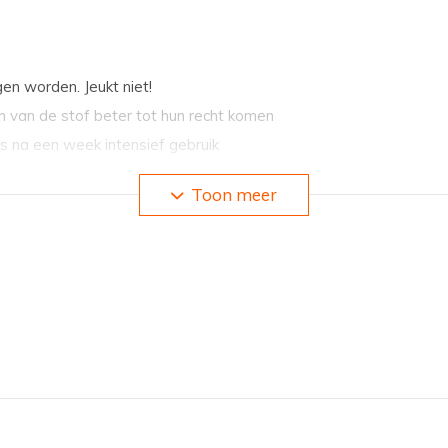
gen worden. Jeukt niet!
van de stof beter tot hun recht komen
fs na een week intensief gebruik
 eigen gewicht aan water opgezogen heeft
Toon meer
men) nat is!
 als het warm is!
lastaan 2%