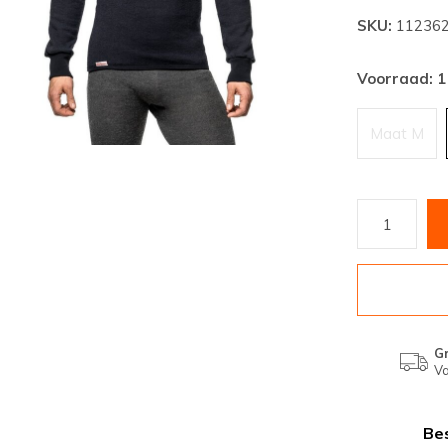
SKU:
11236
Voorraad: 1
Maat M
Gr
Va
Bes