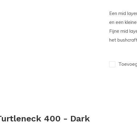
Een mid laye
en een kleine
Fijne mid la
het bushcraf
Toevoege
Turtleneck 400 - Dark