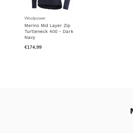
waarom je altijd weet wie je Woolpower-ondergoed
Woolpower
Woolpower:
Merino Mid Layer Zip
Turtleneck 400 - Dark
Hieronder een filmpje over de werkwijze van Woolp
Navy
€174,99