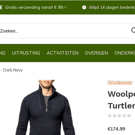
Gratis verzending vanaf € 99,-!
Altijd 14 dagen bedenkt
NG
UITRUSTING
ACTIVITEITEN
OVERIGEN
ONDERK
 - Dark Navy
Woolpower
Woolpo
Turtle
(
€174,99