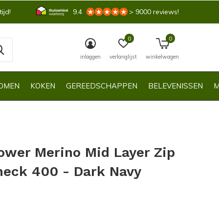
ijd!
9.4
> 9000 reviews!
0
0
inloggen
verlanglijst
winkelwagen
OMEN
KOKEN
GEREEDSCHAPPEN
BELEVENISSEN
M
wer Merino Mid Layer Zip
neck 400 - Dark Navy
0)