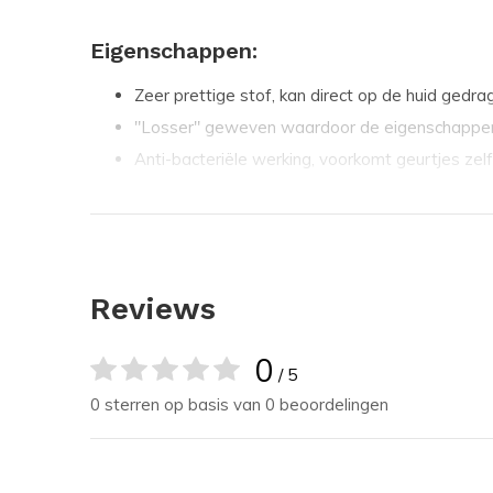
Eigenschappen:
Zeer prettige stof, kan direct op de huid gedra
"Losser" geweven waardoor de eigenschappen 
Anti-bacteriële werking, voorkomt geurtjes zel
Stof voelt pas klam aan wanneer het 30% van
Stof voelt warm en prettig wanneer het (volko
Klimaatregulerend, warm als het koud is en koel
Kan gewassen worden op 60 graden
Reviews
Specificaties:
0
/ 5
Materiaal: Merino wol 70%, Polyamide 28%, E
0 sterren op basis van 0 beoordelingen
Dikte stof: 400g/m²
Gewicht: ±465 gram (Maat M)