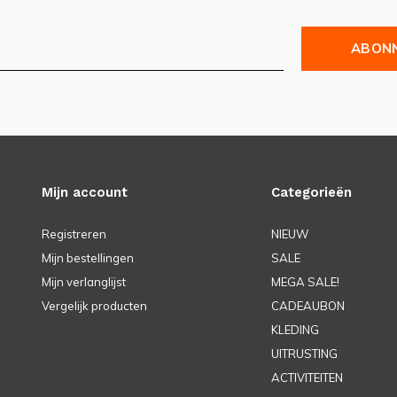
ABON
Mijn account
Categorieën
Registreren
NIEUW
Mijn bestellingen
SALE
Mijn verlanglijst
MEGA SALE!
hloorethyleen
Vergelijk producten
CADEAUBON
KLEDING
 kleding
Wool Wash
of
Merino Wash
.
UITRUSTING
ACTIVITEITEN