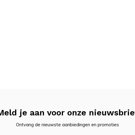
 heeft genaaid.
ower:
Meld je aan voor onze nieuwsbrie
Ontvang de nieuwste aanbiedingen en promoties