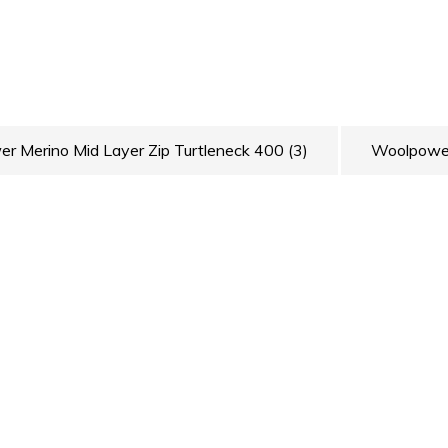
en worden gewassen.
eding. De kleding is ideaal voor het
eding kan zijn model een klein beetje
je onder andere kleding draagt maakt het
r Merino Mid Layer Zip Turtleneck 400
(3)
Woolpowe
annen als vrouwen, als vrouw kun je gewoon
ft daarom zeer weinig naden die kunnen
ledingstuk, dus onze kleding is erg
stof gebreid. De kleding wordt volledig in
 eindproduct. De naaisters van woolpower
 en bewegen mee tussen de machines. Als ze
naamplaatje in het kledingstuk. Dat is