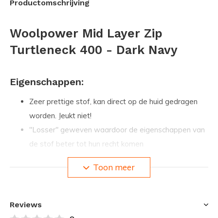
Productomschrijving
Woolpower Mid Layer Zip
Turtleneck 400 - Dark Navy
Eigenschappen:
Zeer prettige stof, kan direct op de huid gedragen
worden. Jeukt niet!
"Losser" geweven waardoor de eigenschappen van
de stof beter tot hun recht komen
Anti-bacteriële werking, voorkomt geurtjes zelfs na
Toon meer
een week intensief gebruik
Stof voelt pas klam aan wanneer het 30% van eigen
gewicht aan water opgezogen heeft
Reviews
Stof voelt warm en prettig wanneer het (volkomen)