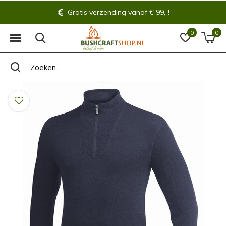
Gratis verzending vanaf € 99,-!
0
0