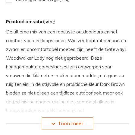
Productomschrijving
De ultieme mix van een robuuste outdoorlaars en het
comfort van een loopschoen.
Wie zegt dat rubberlaarzen
zwaar en oncomfortabel moeten zijn, heeft de Gateway1
Woodwalker Lady nog niet geprobeerd. Deze
handgemaakte dameslaarzen zijn ontworpen voor
vrouwen die kilometers maken door modder, nat gras en
ruig terrein. In de stijlvolle en praktische kleur
Dark Brown
bieden ze niet alleen een tijdloze outdoorlook, maar ook
de technische ondersteuning die je normaal alleen in
hoogwaardige wandelschoenen vindt.
Toon meer
Plus- en minpunten