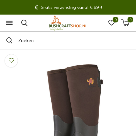
Gratis verzending vanaf € 99,-!
0
0