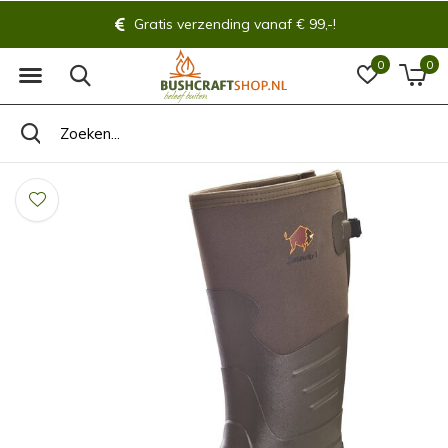
Gratis verzending vanaf € 99,-!
0
0