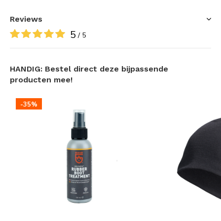
Goed ademend vermogen dankzij Coil lining™ binnen
Reviews
voering
5
Verstelbare schacht; af te stellen op iedere kuit
/ 5
dikte!
Ideaal voor actief en intensief gebruik; wandelen,
HANDIG: Bestel direct deze bijpassende
werken en verkennen!
producten mee!
Uitgerust met schok absorberende hiel
-35%
Zeer slijtvast dankzij meerdere lagen G1®70
gevulkaniseerd natuurrubber
Lossere en flexibelere variant van de Gateway1
Woodbeater
Geschikter voor oneffen terrein doordat de
middenzool lichtelijk opstaande randen heeft
Volledig waterdicht tot de rand; zoal je kunt
verwachten!