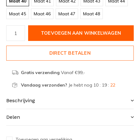
Maat 40
Maat 41
Maat 42
Maat 43
Maat 44
Maat 45
Maat 46
Maat 47
Maat 48
TOEVOEGEN AAN WINKELWAGEN
DIRECT BETALEN
Gratis verzending
Vanaf €99,-
Vandaag verzonden?
Je hebt nog
10 : 19 :
22
Beschrijving
Delen
Toevoegen aan vergelijking