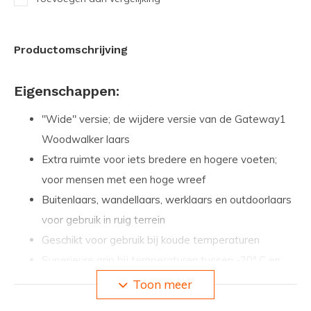
Productomschrijving
Eigenschappen:
"Wide" versie; de wijdere versie van de Gateway1
Woodwalker laars
Extra ruimte voor iets bredere en hogere voeten;
voor mensen met een hoge wreef
Buitenlaars, wandellaars, werklaars en outdoorlaars
voor gebruik in ruig terrein
Geschikt voor gebruik bij koude temperaturen
Superieure grip bij temperaturen tussen -20º C en
+30º C op alle oppervlaktes
Toon meer
Extra diep/agressief profiel op buitenzool