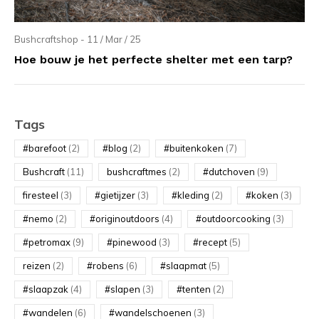
Bushcraftshop - 11 / Mar / 25
Hoe bouw je het perfecte shelter met een tarp?
Tags
#barefoot
(2)
#blog
(2)
#buitenkoken
(7)
Bushcraft
(11)
bushcraftmes
(2)
#dutchoven
(9)
firesteel
(3)
#gietijzer
(3)
#kleding
(2)
#koken
(3)
#nemo
(2)
#originoutdoors
(4)
#outdoorcooking
(3)
#petromax
(9)
#pinewood
(3)
#recept
(5)
reizen
(2)
#robens
(6)
#slaapmat
(5)
#slaapzak
(4)
#slapen
(3)
#tenten
(2)
#wandelen
(6)
#wandelschoenen
(3)