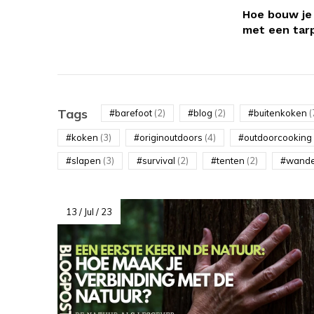
Hoe bouw je 
met een tar
Tags
#barefoot
(2)
#blog
(2)
#buitenkoken
(
#koken
(3)
#originoutdoors
(4)
#outdoorcooking
#slapen
(3)
#survival
(2)
#tenten
(2)
#wand
13 / Jul / 23