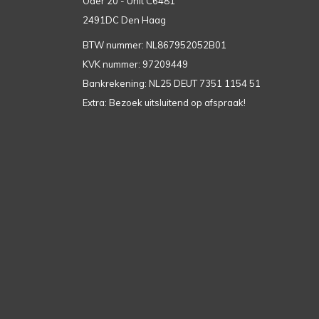
Oder 20 - Unit C6481
2491DC Den Haag
BTW nummer: NL867952052B01
KVK nummer: 97209449
Bankrekening: NL25 DEUT 7351 1154 51
Extra: Bezoek uitsluitend op afspraak!