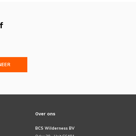
f
NEER
Over ons
BCS Wilderness BV